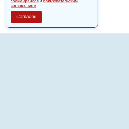
cookie-файлов
и
пользовательским
соглашением
.
Согласен
О сайте
Полное или частичное использовании материалов сайта
nvspost.ru возможно только после письменного
разрешения
18+
Настоящий ресурс может содержать материалы
.
Сетевое издание «Нвспост» зарегистрировано в
Федеральной службе по надзору в сфере связи,
информационных технологий и массовых коммуникаций
(Роскомнадзор) 02.09.2022.
Регистрационный номер СМИ ЭЛ № ФС 77 - 83823