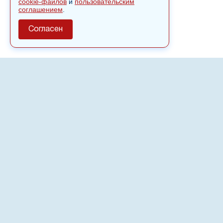
cookie-файлов
и
пользовательским
соглашением
.
Согласен
О сайте
Полное или частичное использовании материалов сайта
nvspost.ru возможно только после письменного
разрешения
18+
Настоящий ресурс может содержать материалы
.
Сетевое издание «Нвспост» зарегистрировано в
Федеральной службе по надзору в сфере связи,
информационных технологий и массовых коммуникаций
(Роскомнадзор) 02.09.2022.
Регистрационный номер СМИ ЭЛ № ФС 77 - 83823