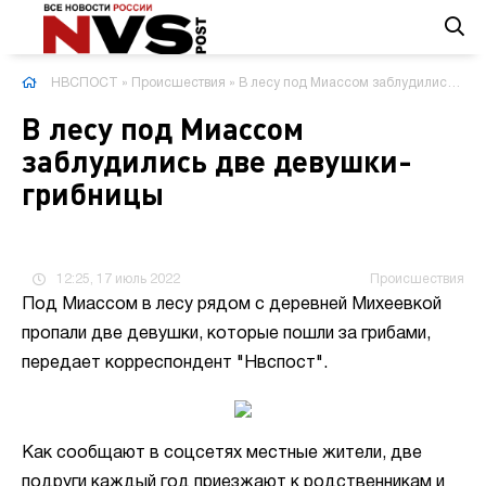
НВСПОСТ
»
Происшествия
» В лесу под Миассом заблудились две девушки-грибницы
В лесу под Миассом
заблудились две девушки-
грибницы
12:25, 17 июль 2022
Происшествия
Под Миассом в лесу рядом с деревней Михеевкой
пропали две девушки, которые пошли за грибами,
передает корреспондент "Нвспост".
Как сообщают в соцсетях местные жители, две
подруги каждый год приезжают к родственникам и