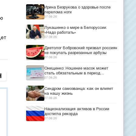
Ирина Безрукова о здоровье после
перелома ноги
07.08.26
ую
Лукашенко о мире в Белоруссии:
«Надо работать»
дет
07.08.26
Диетолог Бобровский призвал россиян
не покупать разрезанные арбузы
07.08.26
Онищенко: Ношение масок может
стать обязательным в период
эпидемий
07.08.26
Синдром самозванца: как он влияет
на нашу жизнь
07.08.26
Национализация активов в России
достигла рекорда
07.08.26