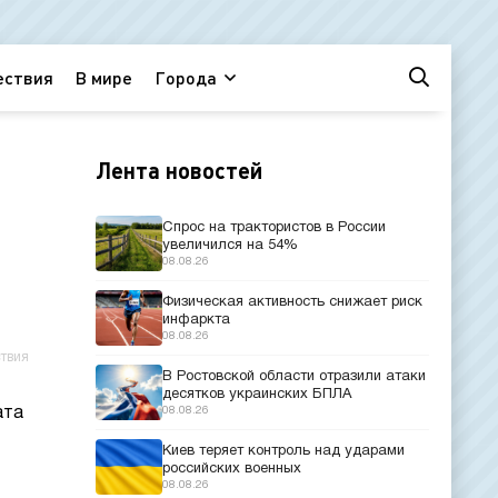
ествия
В мире
Города
Лента новостей
и
Спрос на трактористов в России
увеличился на 54%
08.08.26
Физическая активность снижает риск
инфаркта
08.08.26
твия
В Ростовской области отразили атаки
десятков украинских БПЛА
ата
08.08.26
Киев теряет контроль над ударами
российских военных
08.08.26