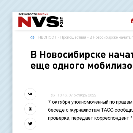
НВСПОСТ
»
Происшествия
» В Новосибирске начата 
В Новосибирске начат
еще одного мобилизо
10:46, 07 октябрь 2022
7 октября уполномоченный по права
беседе с журналистам ТАСС сообщил
проверка, передает корреспондент 