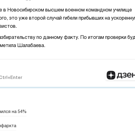
не в Новосибирском высшем военном командном училище
го, это уже второй случай гибели прибывших на ускоренн
вистов.
азбирательству по данному факту. По итогам проверки бу
тметила Шалабаева.
Ctrl+Enter
чился на 54%
нфаркта