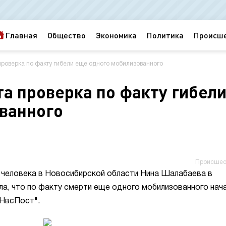
Главная
Общество
Экономика
Политика
Происш
проверка по факту гибели еще одного мобилизованного
а проверка по факту гибел
ванного
Происшес
м человека в Новосибирской области Нина Шалабаева в
а, что по факту смерти еще одного мобилизованного нач
"НвсПост".