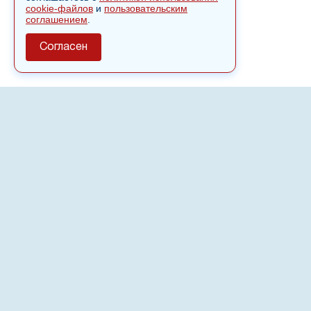
cookie-файлов
и
пользовательским
соглашением
.
Согласен
О сайте
Полное или частичное использовании материалов сайта
nvspost.ru возможно только после письменного
разрешения
18+
Настоящий ресурс может содержать материалы
.
Сетевое издание «Нвспост» зарегистрировано в
Федеральной службе по надзору в сфере связи,
информационных технологий и массовых коммуникаций
(Роскомнадзор) 02.09.2022.
Регистрационный номер СМИ ЭЛ № ФС 77 - 83823