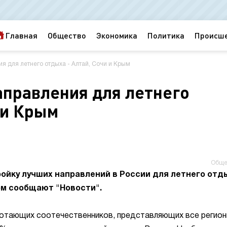
Главная
Общество
Экономика
Политика
Происш
 для летнего отдыха - Алтай, Сочи и Крым
правления для летнего
 и Крым
Обще
ройку лучших направлений в России для летнего отд
ом сообщают "Новости".
аботающих соотечественников, представляющих все регио