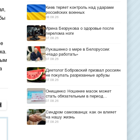
Киев теряет контроль над ударами
ал,
российских военных
08.08.26
 бы
Ирина Безрукова о здоровье после
перелома ноги
07.08.26
ее
Лукашенко о мире в Белоруссии:
ха.
«Надо работать»
07.08.26
ным
а
Диетолог Бобровский призвал россиян
не покупать разрезанные арбузы
07.08.26
Онищенко: Ношение масок может
стать обязательным в период
эпидемий
07.08.26
Синдром самозванца: как он влияет
на нашу жизнь
07.08.26