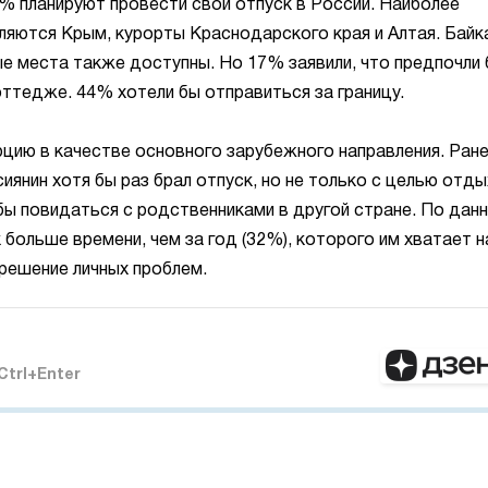
% планируют провести свой отпуск в России. Наиболее
яются Крым, курорты Краснодарского края и Алтая. Байк
ые места также доступны. Но 17% заявили, что предпочли
ттедже. 44% хотели бы отправиться за границу.
цию в качестве основного зарубежного направления. Ран
янин хотя бы раз брал отпуск, но не только с целью отды
обы повидаться с родственниками в другой стране. По дан
 больше времени, чем за год (32%), которого им хватает н
решение личных проблем.
Ctrl+Enter