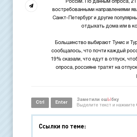
России. По данным опроса, 21
востребованными направлениями явл
Санкт-Петербург и другие популярн
отдыхать дома или в ко
Большинство выбирают Тунис и Тур
сообщалось, что почти каждый росси
19% сказали, что едут в отпуск, чт
опроса, россияне тратят на отпуск
Заметили ош
Ы
бку
Ctrl
Enter
Выделите текст и нажмите
Ссылки по теме: