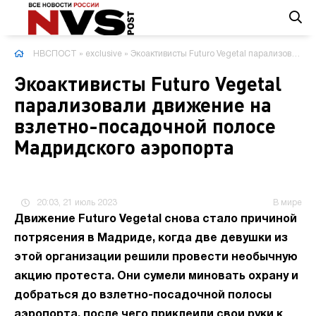
НВСПОСТ
»
exclusive
» Экоактивисты Futuro Vegetal парализовали движение на взлетно-посадочной полосе Мадридского аэропорта
Экоактивисты Futuro Vegetal
парализовали движение на
взлетно-посадочной полосе
Мадридского аэропорта
20:03, 21 июль 2023
В мире
Движение Futuro Vegetal снова стало причиной
потрясения в Мадриде, когда две девушки из
этой организации решили провести необычную
акцию протеста. Они сумели миновать охрану и
добраться до взлетно-посадочной полосы
аэропорта, после чего приклеили свои руки к