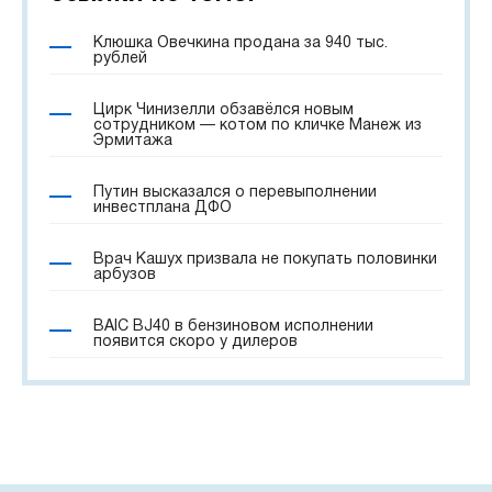
Клюшка Овечкина продана за 940 тыс.
рублей
Цирк Чинизелли обзавёлся новым
сотрудником — котом по кличке Манеж из
Эрмитажа
Путин высказался о перевыполнении
инвестплана ДФО
Врач Кашух призвала не покупать половинки
арбузов
BAIC BJ40 в бензиновом исполнении
появится скоро у дилеров