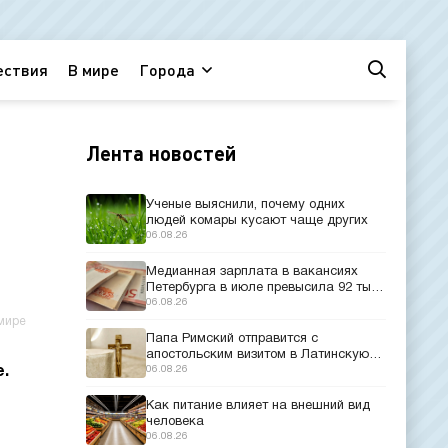
ествия
В мире
Города
Лента новостей
Ученые выяснили, почему одних
людей комары кусают чаще других
06.08.26
Медианная зарплата в вакансиях
Петербурга в июле превысила 92 тыс.
рублей
06.08.26
мире
Папа Римский отправится с
апостольским визитом в Латинскую
.
Америку
06.08.26
Как питание влияет на внешний вид
человека
06.08.26