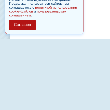
Продолжая пользоваться сайтом, вы
соглашаетесь с
политикой использования
cookie-файлов
и
пользовательским
соглашением
.
Согласен
О сайте
Полное или частичное использовании материалов сайт
только после письменного разрешения
18
Настоящий ресурс может содержать материалы
Сетевое издание «Нвспост» зарегистрировано в Феде
надзору в сфере связи, информационных технологий 