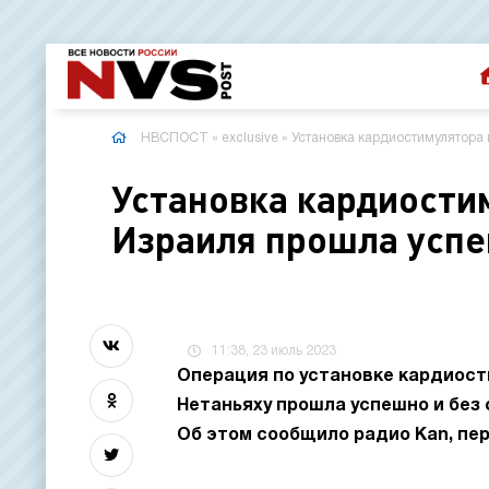
НВСПОСТ
»
exclusive
» Установка кардиостимулятора
Установка кардиости
Израиля прошла успе
11:38, 23 июль 2023
Операция по установке кардиост
Нетаньяху прошла успешно и без 
Об этом сообщило радио Kan, пе