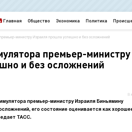
Главная
Общество
Экономика
Политика
Происш
 премьер-министру Израиля прошла успешно и без осложнений
мулятора премьер-министру
шно и без осложнений
В 
имулятора премьер-министру Израиля Биньямину
осложнений, его состояние оценивается как хорошее
редает ТАСС.