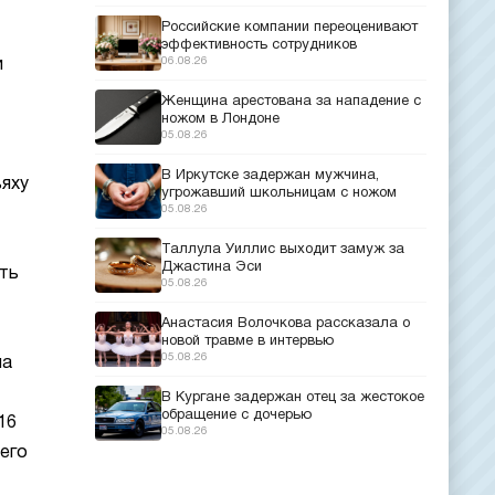
Российские компании переоценивают
эффективность сотрудников
06.08.26
и
Женщина арестована за нападение с
ножом в Лондоне
05.08.26
В Иркутске задержан мужчина,
ьяху
угрожавший школьницам с ножом
05.08.26
Таллула Уиллис выходит замуж за
Джастина Эси
ять
05.08.26
Анастасия Волочкова рассказала о
новой травме в интервью
05.08.26
на
В Кургане задержан отец за жестокое
обращение с дочерью
16
05.08.26
его