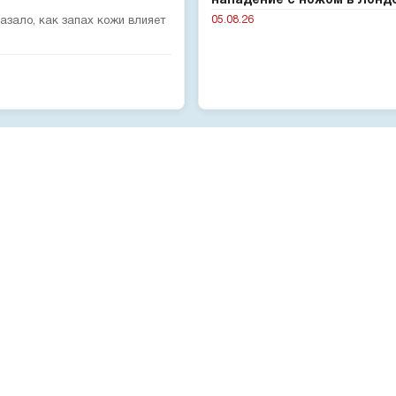
нападение с ножом в Лонд
05.08.26
зало, как запах кожи влияет