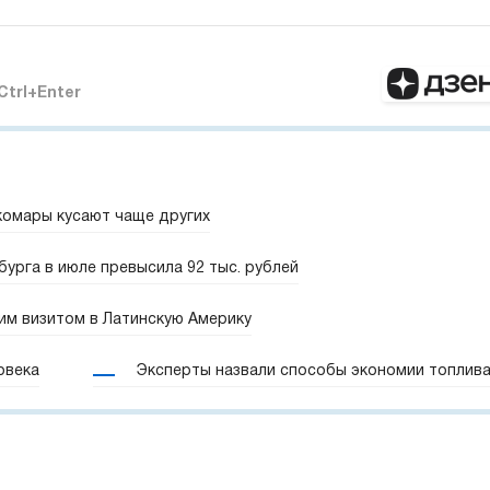
Ctrl+Enter
комары кусают чаще других
урга в июле превысила 92 тыс. рублей
им визитом в Латинскую Америку
овека
Эксперты назвали способы экономии топлив