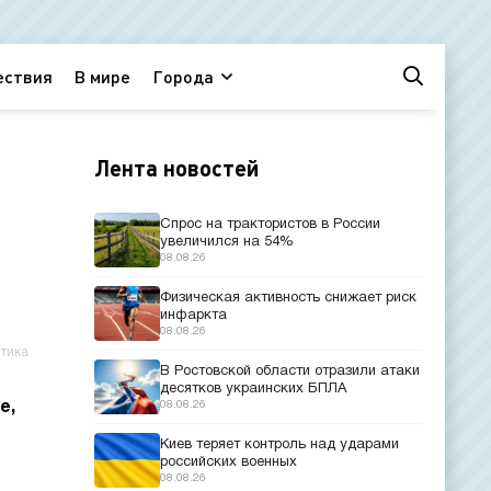
ествия
В мире
Города
Лента новостей
Спрос на трактористов в России
увеличился на 54%
08.08.26
Физическая активность снижает риск
инфаркта
08.08.26
тика
В Ростовской области отразили атаки
десятков украинских БПЛА
е,
08.08.26
Киев теряет контроль над ударами
российских военных
08.08.26