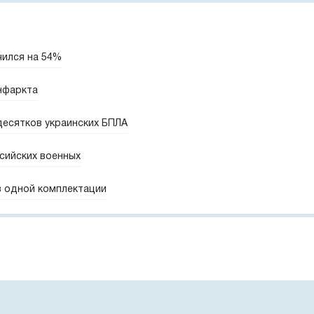
чился на 54%
нфаркта
десятков украинских БПЛА
сийских военных
 в одной комплектации