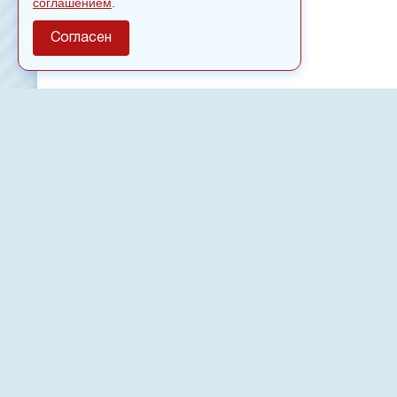
соглашением
.
Согласен
О сайте
Полное или частичное использовании материалов сайт
только после письменного разрешения
18
Настоящий ресурс может содержать материалы
Сетевое издание «Нвспост» зарегистрировано в Феде
надзору в сфере связи, информационных технологий 
коммуникаций (Роскомнадзор) 02.09.2022.
Регистрационный номер СМИ ЭЛ № ФС 77 - 83823
Новости, аналитика, прогнозы и другие материалы, п