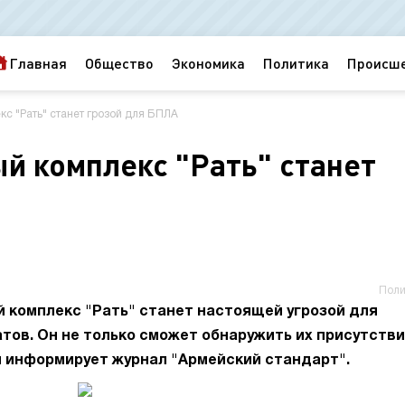
Главная
Общество
Экономика
Политика
Происш
с "Рать" станет грозой для БПЛА
 комплекс "Рать" станет
Поли
комплекс "Рать" станет настоящей угрозой для
тов. Он не только сможет обнаружить их присутстви
м информирует журнал "Армейский стандарт".