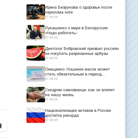
Ирина Безрукова о здоровье после
перелома ноги
07.08.26
Лукашенко о мире в Белоруссии:
«Надо работать»
07.08.26
Диетолог Бобровский призвал россиян
не покупать разрезанные арбузы
07.08.26
Онищенко: Ношение масок может
стать обязательным в период
эпидемий
07.08.26
Синдром самозванца: как он влияет
на нашу жизнь
07.08.26
Национализация активов в России
достигла рекорда
07.08.26