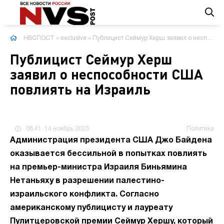
НВСПОСТ
»
exclusive
» Публицист Сеймур Херш заявил о неспособности США повлиять на Израиль
Публицист Сеймур Херш
заявил о неспособности США
повлиять на Израиль
08:41, 14 ноябрь 2023
Политика
Администрация президента США Джо Байдена
оказывается бессильной в попытках повлиять
на премьер-министра Израиля Биньямина
Нетаньяху в разрешении палестино-
израильского конфликта. Согласно
американскому публицисту и лауреату
Пулитцеровской премии Сеймур Хершу, который