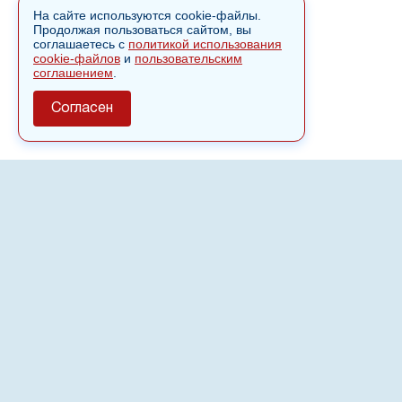
На сайте используются cookie-файлы.
Продолжая пользоваться сайтом, вы
соглашаетесь с
политикой использования
cookie-файлов
и
пользовательским
соглашением
.
Согласен
О сайте
Полное или частичное использовании материалов сайта
nvspost.ru возможно только после письменного
разрешения
18+
Настоящий ресурс может содержать материалы
.
Сетевое издание «Нвспост» зарегистрировано в
Федеральной службе по надзору в сфере связи,