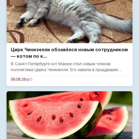
Цирк Чинизелли обзавёлся новым сотрудником
— котом по к...
В Санкт-Петербурге кот Манеж стал новым членом
коллектива Цирка Чинизелли. Его завели в преддверии
юбилея цирка, чтобы о...
06.08.26
0