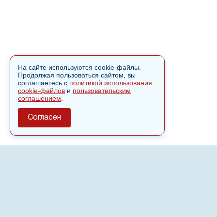
На сайте используются cookie-файлы.
Продолжая пользоваться сайтом, вы
соглашаетесь с
политикой использования
cookie-файлов
и
пользовательским
соглашением
.
Согласен
О сайте
Полное или частичное использовании материалов сайта
nvspost.ru возможно только после письменного