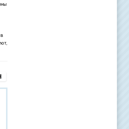
ены
 в
уют,