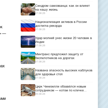
Синдром самозванца: как он влияет
на нашу жизнь
07.08.26
Национализация активов в России
достигла рекорда
ек
07.08.26
» —
Удар молний унес жизни 20 человек в
Индии
07.08.26
Минтранс предложил защиту от
беспилотников на дорогах
07.08.26
нах
Названа опасность высоких каблуков
для здоровья стоп
07.08.26
Цирк Чинизелли обзавёлся новым
сотрудником — котом по кличке
Манеж из Эрмитажа
06.08.26
ыми