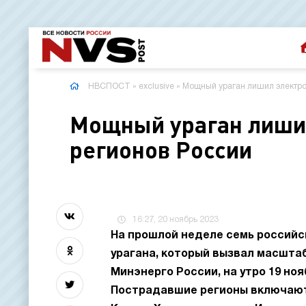
НВСПОСТ
»
exclusive
» Мощный ураган лишил электро
Мощный ураган лиши
регионов России
16:27, 20 ноябрь 2023
На прошлой неделе семь российс
урагана, который вызвал масшта
Минэнерго России, на утро 19 но
Пострадавшие регионы включают 