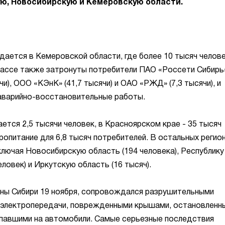
ую, Новосибирскую и Кемеровскую области.
дается в Кемеровской области, где более 10 тысяч челов
збассе также затронуты потребители ПАО «Россети Сибирь
и), ООО «КЭнК» (41,7 тысячи) и ОАО «РЖД» (7,3 тысячи), и
аварийно-восстановительные работы.
ется 2,5 тысячи человек, в Красноярском крае - 35 тысяч
ропитание для 6,8 тысяч потребителей. В остальных регио
лючая Новосибирскую область (194 человека), Республику
еловек) и Иркутскую область (16 тысяч).
оны Сибири 19 ноября, сопровождался разрушительными
 электропередачи, поврежденными крышами, остановленн
упавшими на автомобили. Самые серьезные последствия