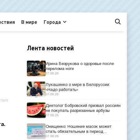
ествия
В мире
Города
Лента новостей
Ирина Безрукова о здоровье после
перелома ноги
07.08.26
Лукашенко о мире в Белоруссии:
«Надо работать»
07.08.26
твия
Диетолог Бобровский призвал россиян
не покупать разрезанные арбузы
07.08.26
а.
Онищенко: Ношение масок может
стать обязательным в период
эпидемий
07.08.26