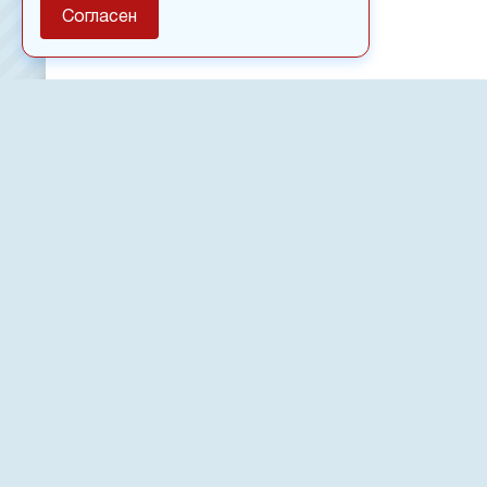
Согласен
О сайте
Полное или частичное использовании материалов сайт
только после письменного разрешения
18
Настоящий ресурс может содержать материалы
Сетевое издание «Нвспост» зарегистрировано в Феде
надзору в сфере связи, информационных технологий 
коммуникаций (Роскомнадзор) 02.09.2022.
Регистрационный номер СМИ ЭЛ № ФС 77 - 83823
Новости, аналитика, прогнозы и другие материалы, п
данном сайте, не являются офертой или рекомендацие