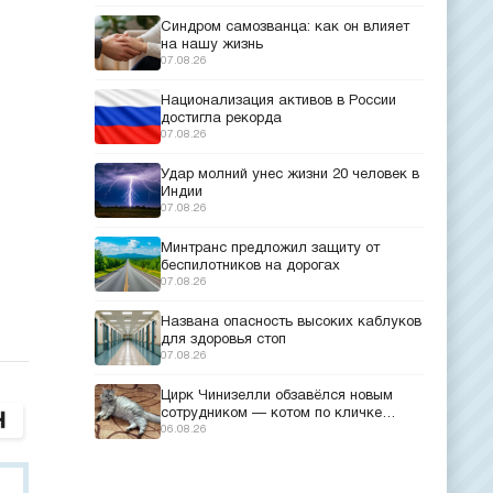
Синдром самозванца: как он влияет
на нашу жизнь
07.08.26
Национализация активов в России
достигла рекорда
07.08.26
Удар молний унес жизни 20 человек в
Индии
07.08.26
Минтранс предложил защиту от
беспилотников на дорогах
07.08.26
Названа опасность высоких каблуков
для здоровья стоп
07.08.26
Цирк Чинизелли обзавёлся новым
сотрудником — котом по кличке
Манеж из Эрмитажа
06.08.26