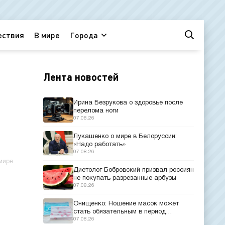
ествия
В мире
Города
Лента новостей
Ирина Безрукова о здоровье после
перелома ноги
07.08.26
Лукашенко о мире в Белоруссии:
«Надо работать»
07.08.26
мире
Диетолог Бобровский призвал россиян
не покупать разрезанные арбузы
07.08.26
Онищенко: Ношение масок может
стать обязательным в период
эпидемий
07.08.26