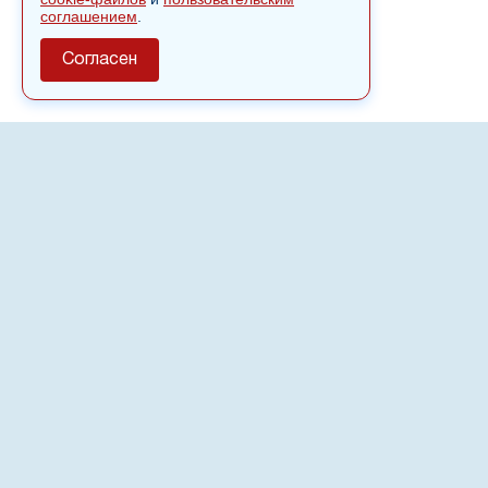
соглашением
.
Согласен
О сайте
Полное или частичное использовании материалов сайта
nvspost.ru возможно только после письменного
разрешения
18+
Настоящий ресурс может содержать материалы
.
Сетевое издание «Нвспост» зарегистрировано в
Федеральной службе по надзору в сфере связи,
информационных технологий и массовых коммуникаций
(Роскомнадзор) 02.09.2022.
Регистрационный номер СМИ ЭЛ № ФС 77 - 83823