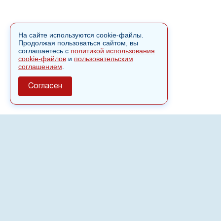
На сайте используются cookie-файлы.
Продолжая пользоваться сайтом, вы
соглашаетесь с
политикой использования
cookie-файлов
и
пользовательским
соглашением
.
Согласен
О сайте
Полное или частичное использовании материалов сайта
nvspost.ru возможно только после письменного
разрешения
18+
Настоящий ресурс может содержать материалы
.