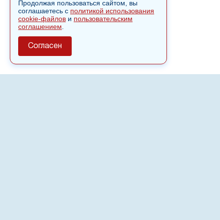
Продолжая пользоваться сайтом, вы
соглашаетесь с
политикой использования
cookie-файлов
и
пользовательским
соглашением
.
Согласен
О сайте
Полное или частичное использовании материалов сайта
nvspost.ru возможно только после письменного
разрешения
18+
Настоящий ресурс может содержать материалы
.
Сетевое издание «Нвспост» зарегистрировано в
Федеральной службе по надзору в сфере связи,
информационных технологий и массовых коммуникаций