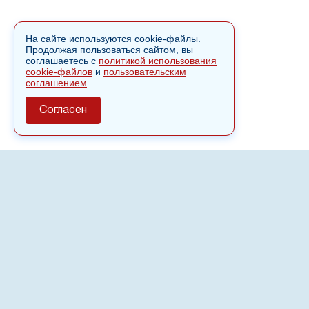
На сайте используются cookie-файлы.
Продолжая пользоваться сайтом, вы
соглашаетесь с
политикой использования
cookie-файлов
и
пользовательским
соглашением
.
Согласен
О сайте
Полное или частичное использовании материалов сайта
nvspost.ru возможно только после письменного
разрешения
18+
Настоящий ресурс может содержать материалы
.