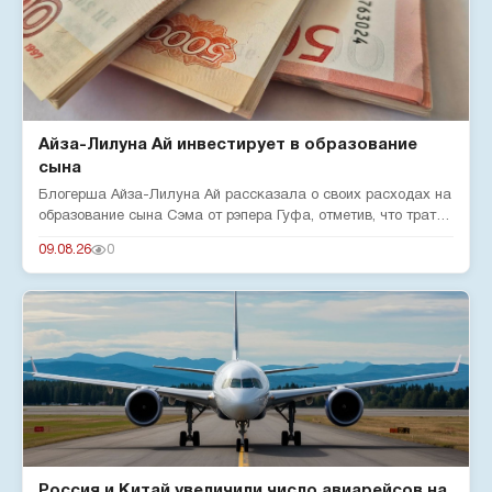
Айза-Лилуна Ай инвестирует в образование
сына
Блогерша Айза-Лилуна Ай рассказала о своих расходах на
образование сына Сэма от рэпера Гуфа, отметив, что тратит
380 тыс...
09.08.26
0
Россия и Китай увеличили число авиарейсов на