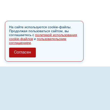
На сайте используются cookie-файлы.
Продолжая пользоваться сайтом, вы
соглашаетесь с
политикой использования
cookie-файлов
и
пользовательским
соглашением
.
Согласен
О сайте
Полное или частичное использовании материалов сайта
nvspost.ru возможно только после письменного
разрешения