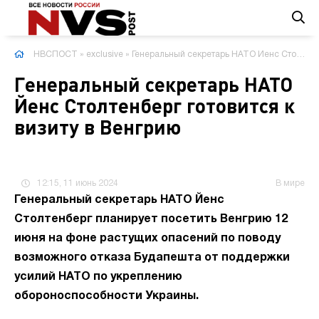
НВСПОСТ
»
exclusive
» Генеральный секретарь НАТО Йенс Столтенберг готовится к визиту в Венгрию
Генеральный секретарь НАТО
Йенс Столтенберг готовится к
визиту в Венгрию
12:15, 11 июнь 2024
В мире
Генеральный секретарь НАТО Йенс
Столтенберг планирует посетить Венгрию 12
июня на фоне растущих опасений по поводу
возможного отказа Будапешта от поддержки
усилий НАТО по укреплению
обороноспособности Украины.