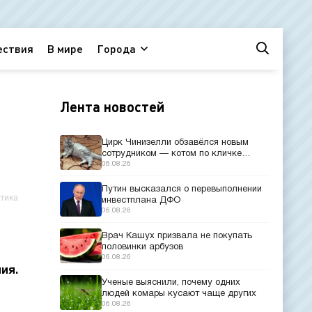
ествия
В мире
Города
Лента новостей
Цирк Чинизелли обзавёлся новым
сотрудником — котом по кличке
Манеж из Эрмитажа
06.08.26
Путин высказался о перевыполнении
тика
инвестплана ДФО
06.08.26
Врач Кашух призвала не покупать
половинки арбузов
06.08.26
ия.
Ученые выяснили, почему одних
людей комары кусают чаще других
06.08.26