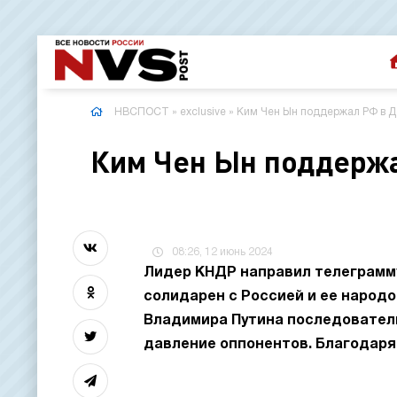
НВСПОСТ
»
exclusive
» Ким Чен Ын поддержал РФ в Д
Ким Чен Ын поддержа
08:26, 12 июнь 2024
Лидер КНДР направил телеграмму 
солидарен с Россией и ее народо
Владимира Путина последователь
давление оппонентов. Благодаря 