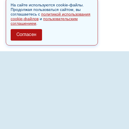
На сайте используются cookie-файлы.
Продолжая пользоваться сайтом, вы
соглашаетесь с
политикой использования
cookie-файлов
и
пользовательским
соглашением
.
Согласен
О сайте
Полное или частичное использовании материалов сайта
nvspost.ru возможно только после письменного
разрешения
18+
Настоящий ресурс может содержать материалы
.
Сетевое издание «Нвспост» зарегистрировано в
Федеральной службе по надзору в сфере связи,