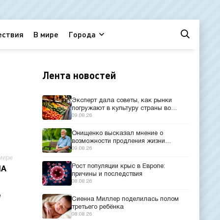
ествия
В мире
Города
Лента новостей
Эксперт дала советы, как рынки
погружают в культуру страны во
время путешествий
09.08.26
Онищенко высказал мнение о
возможности продления жизни
человека до 150 лет
09.08.26
мире
Рост популяции крыс в Европе:
ША
причины и последствия
08.08.26
е
Сиенна Миллер поделилась полом
третьего ребёнка
08.08.26