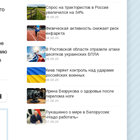
Спрос на трактористов в России
го
увеличился на 54%
08.08.26
Физическая активность снижает риск
инфаркта
08.08.26
ое
В Ростовской области отразили атаки
нию
десятков украинских БПЛА
08.08.26
е
Киев теряет контроль над ударами
российских военных
08.08.26
Ирина Безрукова о здоровье после
перелома ноги
07.08.26
Лукашенко о мире в Белоруссии:
«Надо работать»
07.08.26