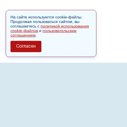
На сайте используются cookie-файлы.
Продолжая пользоваться сайтом, вы
соглашаетесь с
политикой использования
cookie-файлов
и
пользовательским
соглашением
.
Согласен
О сайте
Полное или частичное использовании материалов сайта
nvspost.ru возможно только после письменного
разрешения
18+
Настоящий ресурс может содержать материалы
.