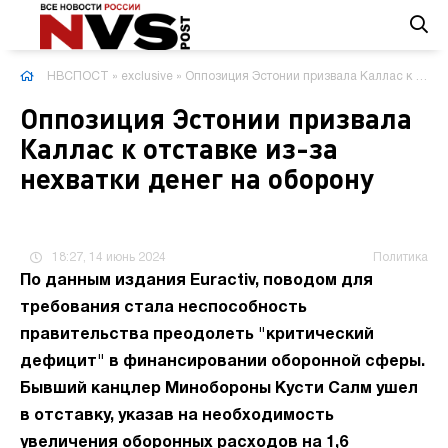
НВСПОСТ
»
exclusive
» Оппозиция Эстонии призвала Каллас к отставке из-за нехватки денег на оборону
Оппозиция Эстонии призвала
Каллас к отставке из-за
нехватки денег на оборону
18:27, 14 июнь 2024
Политика
По данным издания Euractiv, поводом для
требования стала неспособность
правительства преодолеть "критический
дефицит" в финансировании оборонной сферы.
Бывший канцлер Минобороны Кусти Салм ушел
в отставку, указав на необходимость
увеличения оборонных расходов на 1,6