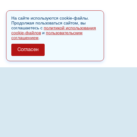
На сайте используются cookie-файлы.
Продолжая пользоваться сайтом, вы
соглашаетесь с
политикой использования
cookie-файлов
и
пользовательским
соглашением
.
Согласен
О сайте
Полное или частичное использовании материалов сайта
nvspost.ru возможно только после письменного
разрешения
18+
Настоящий ресурс может содержать материалы
.