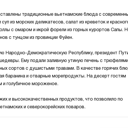
дставлены традиционные вьетнамские блюда с современн
суп из морских деликатесов, салат из креветок и красног
оллы с омаром и икрой форели из горных курортов Сапы. Н
нов с тунцом из провинции Фуйен.
кую Народно-Демократическую Республику, президент Пут
едевры. Ему подали заливную утиную печень с трюфелями
азных сортов с душистыми травами. В качестве горячих бл
ая баранина и отварные морепродукты. На десерт гостям
м и голубичное мороженое.
жих и высококачественных продуктов, что позволило по
етнамских и северокорейских поваров.