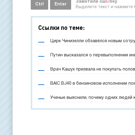
Заметили ош
Ы
бку
Ctrl
Enter
Выделите текст и нажмите
Ссылки по теме:
Цирк Чинизелли обзавёлся новым сотр
Путин высказался о перевыполнении и
Врач Кашух призвала не покупать поло
BAIC BJ40 в бензиновом исполнении по
Ученые выяснили, почему одних людей 