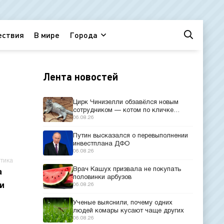
ествия
В мире
Города
Лента новостей
Цирк Чинизелли обзавёлся новым
сотрудником — котом по кличке
Манеж из Эрмитажа
06.08.26
Путин высказался о перевыполнении
инвестплана ДФО
06.08.26
тика
Врач Кашух призвала не покупать
а
половинки арбузов
и
06.08.26
Ученые выяснили, почему одних
людей комары кусают чаще других
06.08.26