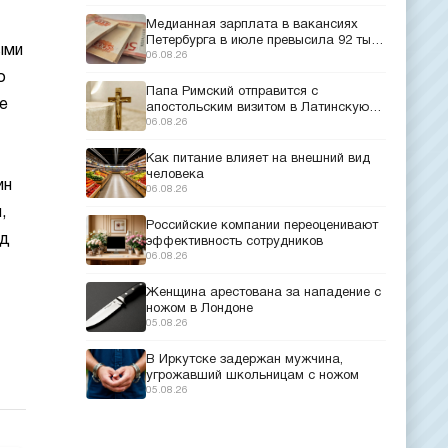
Медианная зарплата в вакансиях
Петербурга в июле превысила 92 тыс.
ыми
рублей
06.08.26
о
Папа Римский отправится с
е
апостольским визитом в Латинскую
Америку
06.08.26
Как питание влияет на внешний вид
человека
ин
06.08.26
,
Российские компании переоценивают
юд
эффективность сотрудников
06.08.26
Женщина арестована за нападение с
ножом в Лондоне
05.08.26
В Иркутске задержан мужчина,
угрожавший школьницам с ножом
05.08.26