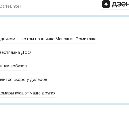
Ctrl+Enter
удником — котом по кличке Манеж из Эрмитажа
нвестплана ДФО
винки арбузов
явится скоро у дилеров
комары кусают чаще других