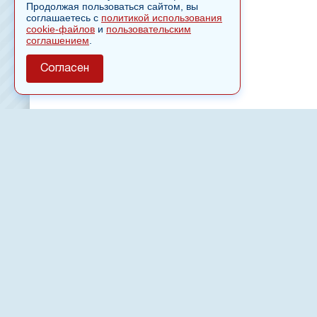
Продолжая пользоваться сайтом, вы
соглашаетесь с
политикой использования
cookie-файлов
и
пользовательским
соглашением
.
Согласен
О сайте
Полное или частичное использовании материалов сайт
только после письменного разрешения
18
Настоящий ресурс может содержать материалы
Сетевое издание «Нвспост» зарегистрировано в Феде
надзору в сфере связи, информационных технологий 