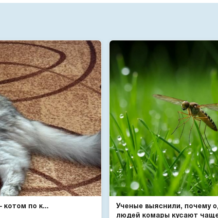
котом по к...
Ученые выяснили, почему 
людей комары кусают чаще 