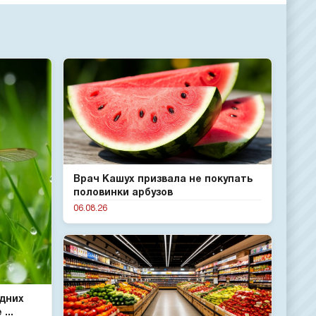
Врач Кашух призвала не покупать
половинки арбузов
06.08.26
одних
...