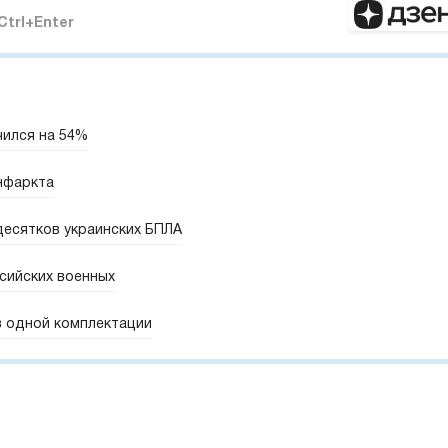
Ctrl+Enter
чился на 54%
нфаркта
десятков украинских БПЛА
сийских военных
 в одной комплектации