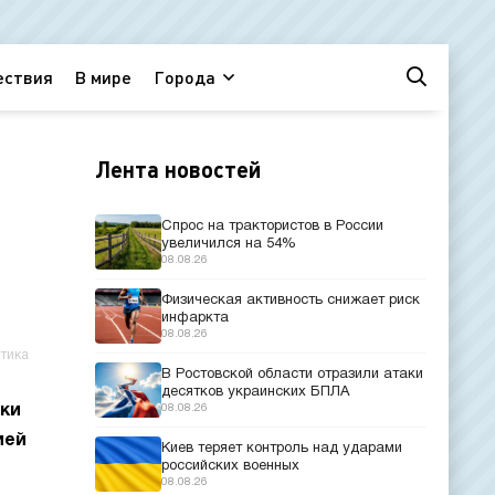
ествия
В мире
Города
Лента новостей
Спрос на трактористов в России
увеличился на 54%
08.08.26
Физическая активность снижает риск
инфаркта
08.08.26
тика
В Ростовской области отразили атаки
десятков украинских БПЛА
ики
08.08.26
ией
Киев теряет контроль над ударами
российских военных
08.08.26