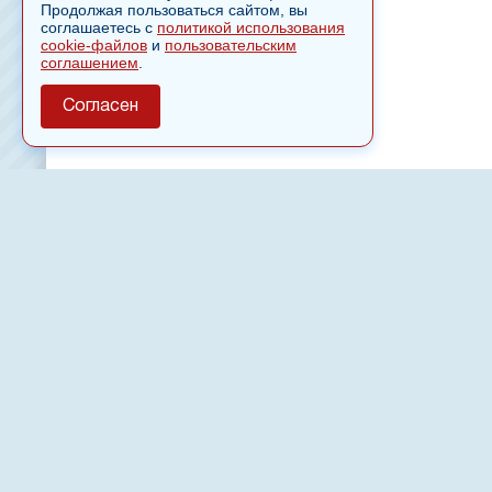
Продолжая пользоваться сайтом, вы
соглашаетесь с
политикой использования
cookie-файлов
и
пользовательским
соглашением
.
Согласен
О сайте
Полное или частичное использовании материалов сайт
только после письменного разрешения
18
Настоящий ресурс может содержать материалы
Сетевое издание «Нвспост» зарегистрировано в Феде
надзору в сфере связи, информационных технологий 