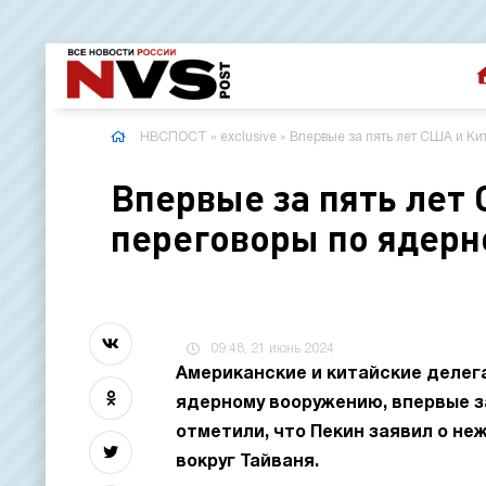
НВСПОСТ
»
exclusive
» Впервые за пять лет США и К
Впервые за пять лет
переговоры по ядер
09:48, 21 июнь 2024
Американские и китайские делег
ядерному вооружению, впервые за
отметили, что Пекин заявил о не
вокруг Тайваня.