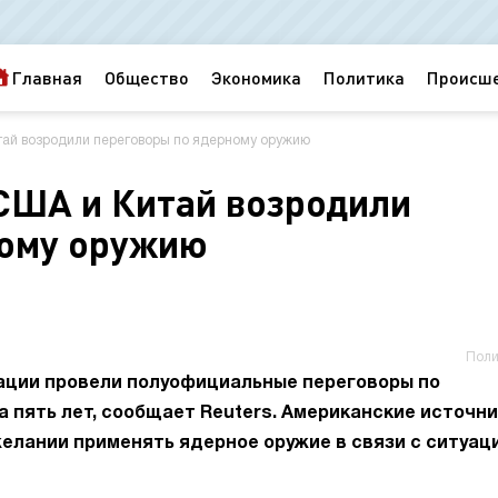
Главная
Общество
Экономика
Политика
Происш
итай возродили переговоры по ядерному оружию
 США и Китай возродили
ному оружию
Поли
ации провели полуофициальные переговоры по
 пять лет, сообщает Reuters. Американские источн
желании применять ядерное оружие в связи с ситуац