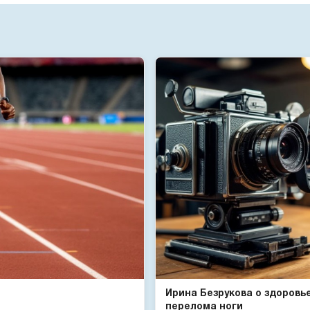
Ирина Безрукова о здоровь
перелома ноги