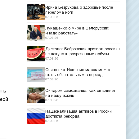
Ирина Безрукова о здоровье после
перелома ноги
07.08.26
Лукашенко о мире в Белоруссии:
«Надо работать»
07.08.26
Диетолог Бобровский призвал россиян
не покупать разрезанные арбузы
07.08.26
Онищенко: Ношение масок может
стать обязательным в период
эпидемий
07.08.26
ять
Синдром самозванца: как он влияет
на нашу жизнь
евой
07.08.26
Национализация активов в России
достигла рекорда
07.08.26