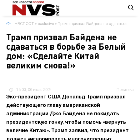
НВСПОСТ
»
exclusive
» Трамп призвал Байдена не сдаваться в борьбе за Белый дом: «Сделайте Китай великим снова!»
Трамп призвал Байдена не
сдаваться в борьбе за Белый
дом: «Сделайте Китай
великим снова!»
18:03, 06 июль 2024
Политика
Экс-президент США Дональд Трамп призвал
действующего главу американской
администрации Джо Байдена не покидать
президентскую гонку, чтобы помочь «вернуть
величие Китаю». Трамп заявил, что президент
должен «игнорировать многочисленных