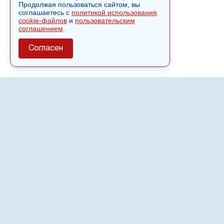
Продолжая пользоваться сайтом, вы
соглашаетесь с
политикой использования
cookie-файлов
и
пользовательским
соглашением
.
Согласен
О сайте
Полное или частичное использовании материалов сайта
nvspost.ru возможно только после письменного
разрешения
18+
Настоящий ресурс может содержать материалы
.
Сетевое издание «Нвспост» зарегистрировано в
Федеральной службе по надзору в сфере связи,
информационных технологий и массовых коммуникаций