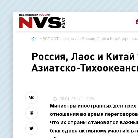
НВСПОСТ
»
exclusive
» Россия, Лаос и Китай укрепля
Россия, Лаос и Китай
Азиатско-Тихоокеанс
08:04, 26 июль 2024
Министры иностранных дел трех 
отношения во время переговоров
что их страны становятся важны
благодаря активному участию в 