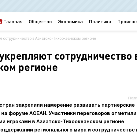
Главная
Общество
Экономика
Политика
Происш
ют сотрудничество в Азиатско-Тихоокеанском регионе
 укрепляют сотрудничество 
ком регионе
Поли
стран закрепили намерение развивать партнерские
 на форуме АСЕАН. Участники переговоров отметили
ми игроками в Азиатско-Тихоокеанском регионе
поддержании регионального мира и сотрудничествe 