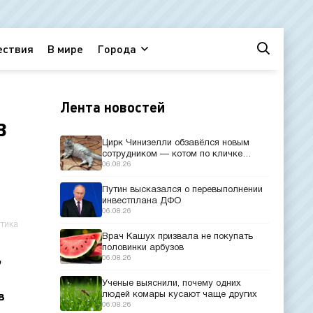
ествия
В мире
Города
Лента новостей
в
Цирк Чинизелли обзавёлся новым
сотрудником — котом по кличке
Манеж из Эрмитажа
06.08.26
Путин высказался о перевыполнении
инвестплана ДФО
06.08.26
тика
Врач Кашух призвала не покупать
половинки арбузов
,
06.08.26
Ученые выяснили, почему одних
людей комары кусают чаще других
в
06.08.26