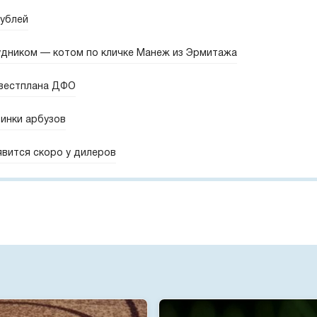
рублей
удником — котом по кличке Манеж из Эрмитажа
нвестплана ДФО
винки арбузов
явится скоро у дилеров