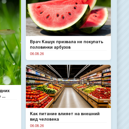
Врач Кашух призвала не покупать
половинки арбузов
06.08.26
одних
...
Как питание влияет на внешний
вид человека
06.08.26