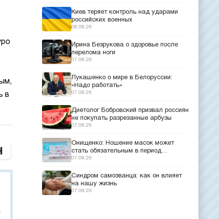
Киев теряет контроль над ударами
российских военных
08.08.26
уро
Ирина Безрукова о здоровье после
перелома ноги
07.08.26
Лукашенко о мире в Белоруссии:
ым,
«Надо работать»
07.08.26
ь в
Диетолог Бобровский призвал россиян
не покупать разрезанные арбузы
07.08.26
Онищенко: Ношение масок может
стать обязательным в период
эпидемий
07.08.26
Синдром самозванца: как он влияет
на нашу жизнь
07.08.26
а