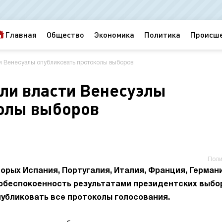
Главная
Общество
Экономика
Политика
Происш
и Венесуэлы опубликовать протоколы выборов
али власти Венесуэлы
олы выборов
Поли
орых Испания, Португалия, Италия, Франция, Германи
обеспокоенность результатами президентских выбо
публиковать все протоколы голосования.