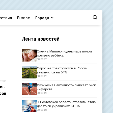
ествия
В мире
Города
Лента новостей
Сиенна Миллер поделилась полом
третьего ребёнка
08.08.26
Спрос на трактористов в России
увеличился на 54%
08.08.26
тика
Физическая активность снижает риск
я,
инфаркта
ров
08.08.26
В Ростовской области отразили атаки
десятков украинских БПЛА
08.08.26