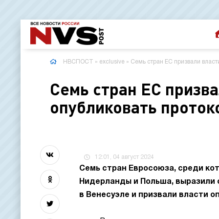
НВСПОСТ
»
exclusive
» Семь стран ЕС призвали власт
Семь стран ЕС призв
опубликовать проток
12:01, 04 август 2024
Семь стран Евросоюза, среди кот
Нидерланды и Польша, выразили 
в Венесуэле и призвали власти о