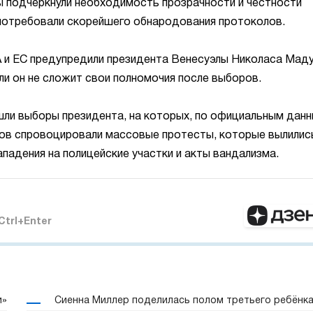
ы подчеркнули необходимость прозрачности и честности
 потребовали скорейшего обнародования протоколов.
и ЕС предупредили президента Венесуэлы Николаса Мад
ли он не сложит свои полномочия после выборов.
шли выборы президента, на которых, по официальным данн
ов спровоцировали массовые протесты, которые вылилис
ападения на полицейские участки и акты вандализма.
Ctrl+Enter
и»
Сиенна Миллер поделилась полом третьего ребёнк