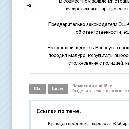
В совместном заявлении стран
избирательного процесса и
Предварительно законодатели США 
об ответственности, ес
На прошлой неделе в Венесуэле про
победил Мадуро. Результаты выбор
столкновения с полицией, н
Заметили ош
Ы
бку
Ctrl
Enter
Выделите текст и нажмите
Ссылки по теме:
Кузнецов продолжит карьеру в «Сибир