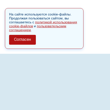
На сайте используются cookie-файлы.
Продолжая пользоваться сайтом, вы
соглашаетесь с
политикой использования
cookie-файлов
и
пользовательским
соглашением
.
Согласен
О сайте
Полное или частичное использовании материалов сайта
nvspost.ru возможно только после письменного
разрешения
18+
Настоящий ресурс может содержать материалы
.