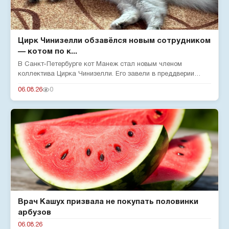
Цирк Чинизелли обзавёлся новым сотрудником
— котом по к...
В Санкт-Петербурге кот Манеж стал новым членом
коллектива Цирка Чинизелли. Его завели в преддверии
юбилея цирка, чтобы о...
06.08.26
0
Врач Кашух призвала не покупать половинки
арбузов
06.08.26