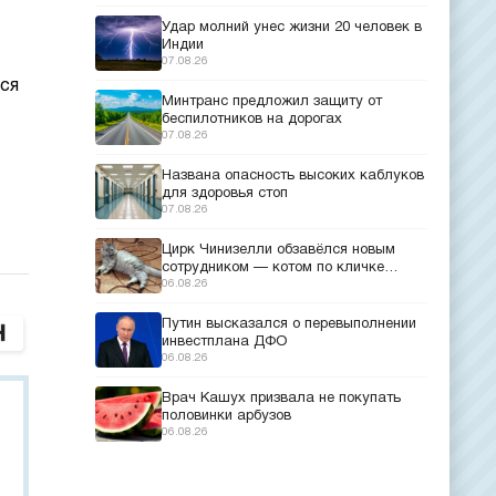
Удар молний унес жизни 20 человек в
Индии
07.08.26
ся
Минтранс предложил защиту от
беспилотников на дорогах
07.08.26
Названа опасность высоких каблуков
для здоровья стоп
07.08.26
Цирк Чинизелли обзавёлся новым
сотрудником — котом по кличке
Манеж из Эрмитажа
06.08.26
Путин высказался о перевыполнении
инвестплана ДФО
06.08.26
Врач Кашух призвала не покупать
половинки арбузов
06.08.26