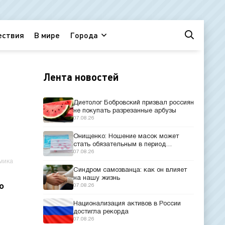
ествия
В мире
Города
Лента новостей
Диетолог Бобровский призвал россиян
не покупать разрезанные арбузы
07.08.26
Онищенко: Ношение масок может
стать обязательным в период
эпидемий
07.08.26
мика
Синдром самозванца: как он влияет
на нашу жизнь
о
07.08.26
Национализация активов в России
достигла рекорда
07.08.26