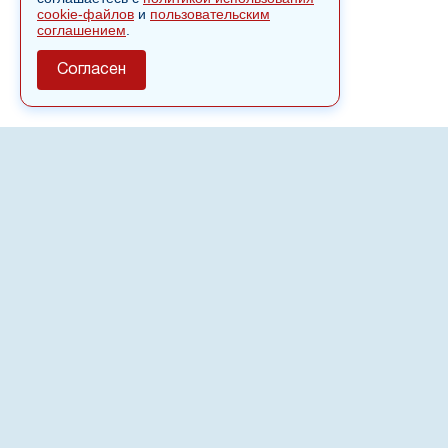
cookie-файлов
и
пользовательским
соглашением
.
Согласен
О сайте
Полное или частичное использовании материалов сайта
nvspost.ru возможно только после письменного
разрешения
18+
Настоящий ресурс может содержать материалы
.
Сетевое издание «Нвспост» зарегистрировано в
Федеральной службе по надзору в сфере связи,
информационных технологий и массовых коммуникаций
(Роскомнадзор) 02.09.2022.
Регистрационный номер СМИ ЭЛ № ФС 77 - 83823