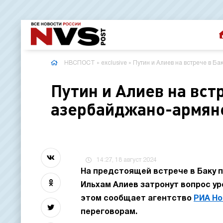
НВСПОСТ
»
exclusive
» Путин и Алиев на встрече в Б
Путин и Алиев на вст
азербайджано-армян
14:27, 18 август 2024
На предстоящей встрече в Баку 
Ильхам Алиев затронут вопрос у
этом сообщает агентство
РИА Но
переговорам.