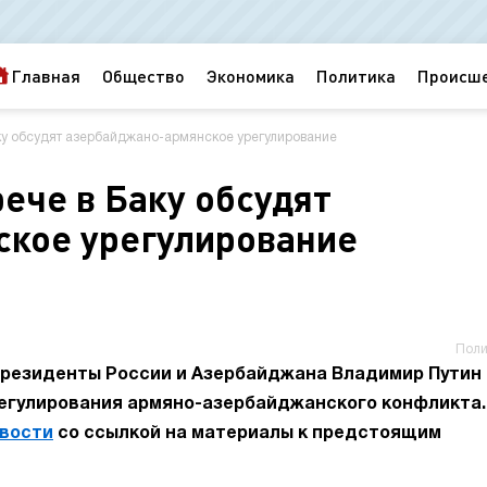
Главная
Общество
Экономика
Политика
Происш
аку обсудят азербайджано-армянское урегулирование
рече в Баку обсудят
ское урегулирование
Поли
президенты России и Азербайджана Владимир Путин 
регулирования армяно-азербайджанского конфликта.
вости
со ссылкой на материалы к предстоящим