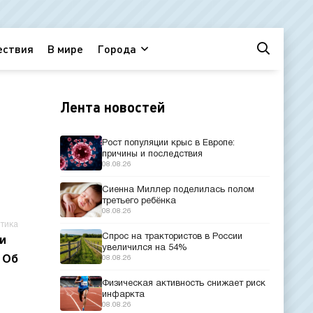
ествия
В мире
Города
Лента новостей
Рост популяции крыс в Европе:
причины и последствия
08.08.26
Сиенна Миллер поделилась полом
третьего ребёнка
08.08.26
тика
Спрос на трактористов в России
и
увеличился на 54%
 Об
08.08.26
Физическая активность снижает риск
инфаркта
08.08.26