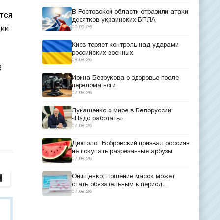
В Ростовской области отразили атаки
тся
десятков украинских БПЛА
08.08.26
ции
Киев теряет контроль над ударами
российских военных
08.08.26
9
Ирина Безрукова о здоровье после
перелома ноги
07.08.26
Лукашенко о мире в Белоруссии:
«Надо работать»
07.08.26
Диетолог Бобровский призвал россиян
не покупать разрезанные арбузы
07.08.26
Онищенко: Ношение масок может
стать обязательным в период
эпидемий
07.08.26