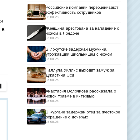
Российские компании переоценивают
эффективность сотрудников
06.08.26
ся
Женщина арестована за нападение с
 в
ножом в Лондоне
05.08.26
В Иркутске задержан мужчина,
угрожавший школьницам с ножом
05.08.26
Таллула Уиллис выходит замуж за
Джастина Эси
05.08.26
Анастасия Волочкова рассказала о
новой травме в интервью
05.08.26
В Кургане задержан отец за жестокое
обращение с дочерью
05.08.26