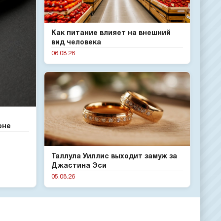
Как питание влияет на внешний
вид человека
06.08.26
оне
Таллула Уиллис выходит замуж за
Джастина Эси
05.08.26