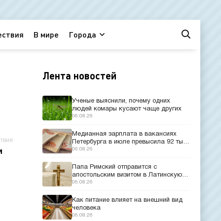
ествия
В мире
Города
Лента новостей
Ученые выяснили, почему одних
людей комары кусают чаще других
06.08.26
Медианная зарплата в вакансиях
твия
Петербурга в июле превысила 92 тыс.
рублей
06.08.26
и
Папа Римский отправится с
апостольским визитом в Латинскую
Америку
06.08.26
Как питание влияет на внешний вид
человека
06.08.26