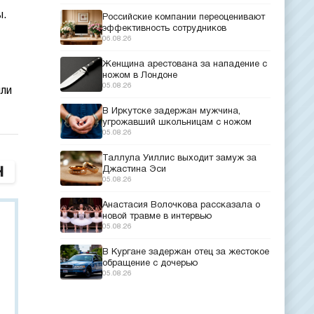
.
Российские компании переоценивают
эффективность сотрудников
06.08.26
Женщина арестована за нападение с
ножом в Лондоне
05.08.26
или
В Иркутске задержан мужчина,
угрожавший школьницам с ножом
05.08.26
Таллула Уиллис выходит замуж за
Джастина Эси
05.08.26
Анастасия Волочкова рассказала о
новой травме в интервью
05.08.26
В Кургане задержан отец за жестокое
обращение с дочерью
05.08.26