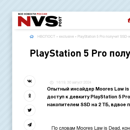
НВСПОСТ
»
exclusive
» PlayStation 5 Pro получит SSD-
PlayStation 5 Pro по
16:19, 30 август 2024
Опытный инсайдер Moores Law is 
доступ к девкиту PlayStation 5 
накопителем SSD на 2 ТБ, вдвое 
По словам Moores Law is Dead, кон