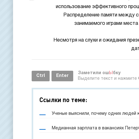
использование эффективного проц
Распределение памяти между си
занимаемого играми места 
Несмотря на слухи и ожидания през
дат
Заметили ош
Ы
бку
Ctrl
Enter
Выделите текст и нажмите
Ссылки по теме:
Ученые выяснили, почему одних людей 
Медианная зарплата в вакансиях Петерб