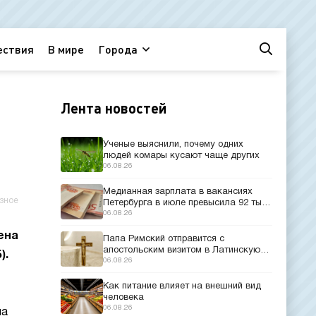
ествия
В мире
Города
Лента новостей
Ученые выяснили, почему одних
людей комары кусают чаще других
06.08.26
Медианная зарплата в вакансиях
зное
Петербурга в июле превысила 92 тыс.
рублей
06.08.26
ена
Папа Римский отправится с
апостольским визитом в Латинскую
).
Америку
06.08.26
Как питание влияет на внешний вид
человека
06.08.26
на