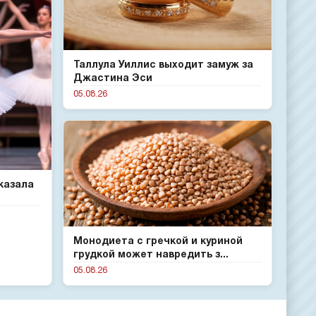
Таллула Уиллис выходит замуж за
Джастина Эси
05.08.26
казала
Монодиета с гречкой и куриной
грудкой может навредить з...
05.08.26