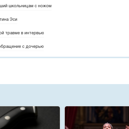
вший школьницам с ножом
тина Эси
ой травме в интервью
 обращение с дочерью