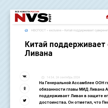
НВСПОСТ
»
exclusive
» Китай поддерживает суверенит
Китай поддерживает 
Ливана
14:54, 24 сентябрь 2024
На Генеральной Ассамблее ООН г
обязанности главы МИД Ливана Аб
поддерживает Ливан в защите ег
достоинства. Он отметил, что П