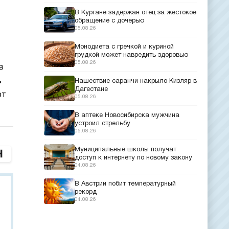
В Кургане задержан отец за жестокое
обращение с дочерью
05.08.26
Монодиета с гречкой и куриной
грудкой может навредить здоровью
05.08.26
в
ь
Нашествие саранчи накрыло Кизляр в
Дагестане
ют
05.08.26
В аптеке Новосибирска мужчина
устроил стрельбу
05.08.26
Муниципальные школы получат
доступ к интернету по новому закону
04.08.26
В Австрии побит температурный
рекорд
04.08.26