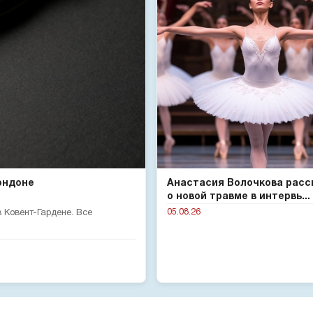
ондоне
Анастасия Волочкова расс
о новой травме в интервь...
05.08.26
 Ковент-Гардене. Все