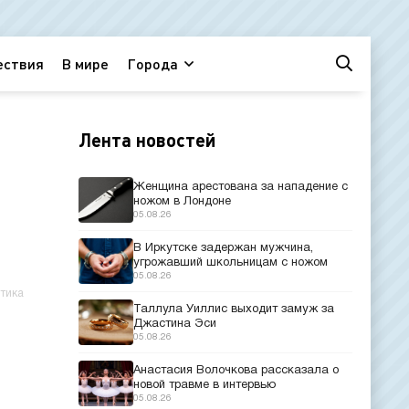
ествия
В мире
Города
Лента новостей
ь
Женщина арестована за нападение с
ножом в Лондоне
05.08.26
В Иркутске задержан мужчина,
угрожавший школьницам с ножом
05.08.26
тика
Таллула Уиллис выходит замуж за
Джастина Эси
05.08.26
Анастасия Волочкова рассказала о
новой травме в интервью
05.08.26