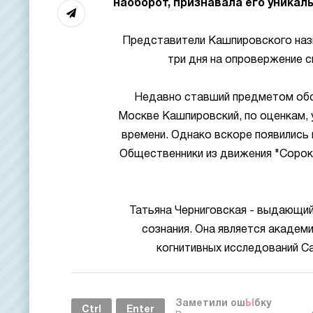
наоборот, признавала его уникал
Представители Кашпировского назва
три дня на опровержение с
Недавно ставший предметом обс
Москве Кашпировский, по оценкам, 
времени. Однако вскоре появились 
Общественники из движения "Сорок
Татьяна Черниговская - выдающийс
сознания. Она является академ
когнитивных исследований С
Заметили ош
Ы
бку
Ctrl
Enter