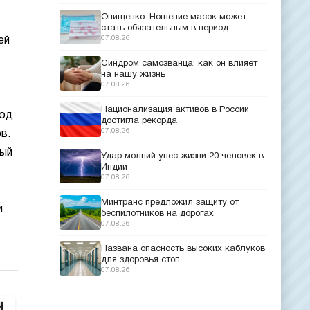
Онищенко: Ношение масок может
стать обязательным в период
эпидемий
07.08.26
ей
Синдром самозванца: как он влияет
на нашу жизнь
07.08.26
Национализация активов в России
иод
достигла рекорда
07.08.26
в.
ный
Удар молний унес жизни 20 человек в
Индии
07.08.26
Минтранс предложил защиту от
и
беспилотников на дорогах
07.08.26
Названа опасность высоких каблуков
для здоровья стоп
07.08.26