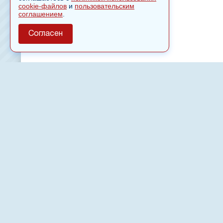
cookie-файлов
и
пользовательским
соглашением
.
Согласен
О сайте
Полное или частичное использовании материалов сайт
только после письменного разрешения
18
Настоящий ресурс может содержать материалы
Сетевое издание «Нвспост» зарегистрировано в Феде
надзору в сфере связи, информационных технологий 
коммуникаций (Роскомнадзор) 02.09.2022.