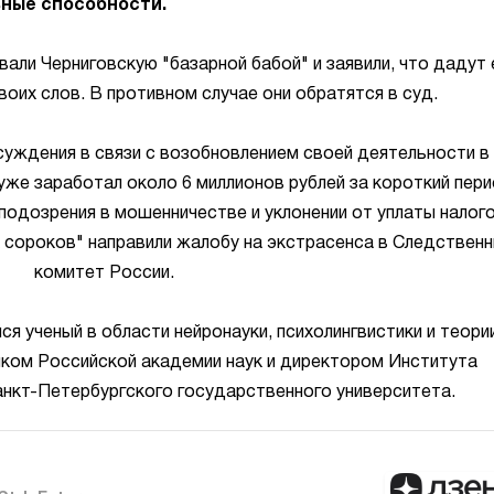
ьные способности.
ли Черниговскую "базарной бабой" и заявили, что дадут 
воих слов. В противном случае они обратятся в суд.
уждения в связи с возобновлением своей деятельности в
уже заработал около 6 миллионов рублей за короткий пер
подозрения в мошенничестве и уклонении от уплаты налого
 сороков" направили жалобу на экстрасенса в Следствен
комитет России.
я ученый в области нейронауки, психолингвистики и теори
иком Российской академии наук и директором Института
анкт-Петербургского государственного университета.