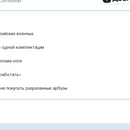
Ctrl+Enter
сийских военных
 в одной комплектации
елома ноги
 работать»
не покупать разрезанные арбузы