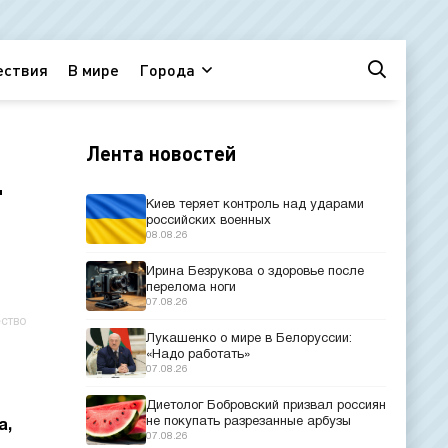
ествия
В мире
Города
Лента новостей
.
Киев теряет контроль над ударами
российских военных
08.08.26
Ирина Безрукова о здоровье после
перелома ноги
07.08.26
ство
Лукашенко о мире в Белоруссии:
«Надо работать»
07.08.26
Диетолог Бобровский призвал россиян
не покупать разрезанные арбузы
а,
07.08.26