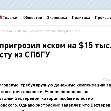
Главная
Общество
Экономика
Политика
Происш
 иском на $15 тыс. ученому-психолингвисту из СПбГУ
пригрозил иском на $15 тыс
сту из СПбГУ
Обще
иговскую, требуя крупную денежную компенсацию за
ти его деятельности. Ученая сослалась на
тальи Бехтеревой, которая якобы нелестно
вского. Однако экстрасенс заявляет, что Бехтерев