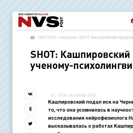
НВСПОСТ
»
exclusive
» SHOT: Кашпировский пригрозил
SHOT: Кашпировский 
ученому-психолингви
10:08, 04 октябрь 2024
Кашпировский подал иск на Черн
то, что она усомнилась в научнос
исследования нейрофизиолога На
высказывалась о работах Кашпиро