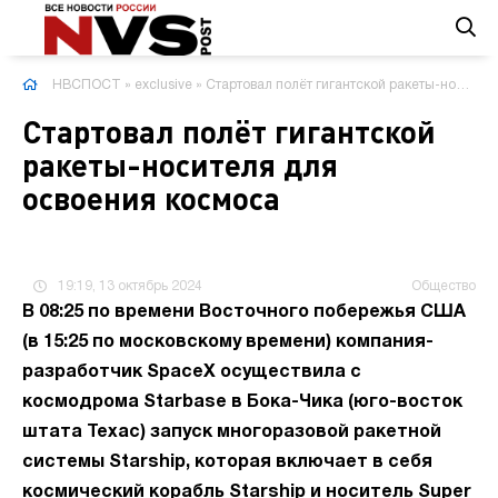
НВСПОСТ
»
exclusive
» Стартовал полёт гигантской ракеты-носителя для освоения космоса
Стартовал полёт гигантской
ракеты-носителя для
освоения космоса
19:19, 13 октябрь 2024
Общество
В 08:25 по времени Восточного побережья США
(в 15:25 по московскому времени) компания-
разработчик SpaceX осуществила с
космодрома Starbase в Бока-Чика (юго-восток
штата Техас) запуск многоразовой ракетной
системы Starship, которая включает в себя
космический корабль Starship и носитель Super