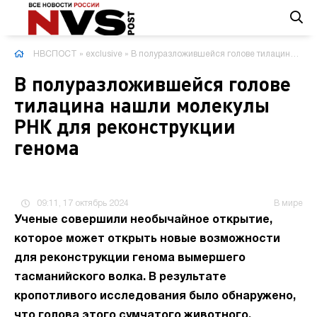
НВСПОСТ
»
exclusive
» В полуразложившейся голове тилацина нашли молекулы РНК для реконструкции генома
В полуразложившейся голове
тилацина нашли молекулы
РНК для реконструкции
генома
09:11, 17 октябрь 2024
В мире
Ученые совершили необычайное открытие,
которое может открыть новые возможности
для реконструкции генома вымершего
тасманийского волка. В результате
кропотливого исследования было обнаружено,
что голова этого сумчатого животного,