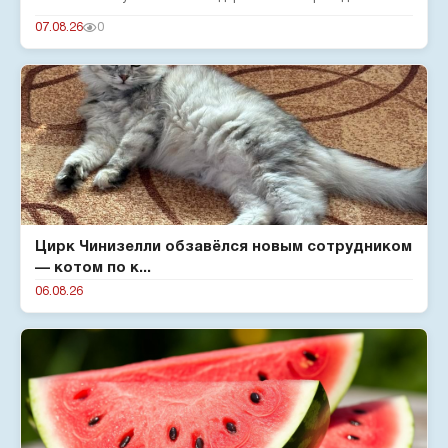
серьезным деформац...
07.08.26
0
Цирк Чинизелли обзавёлся новым сотрудником
— котом по к...
06.08.26