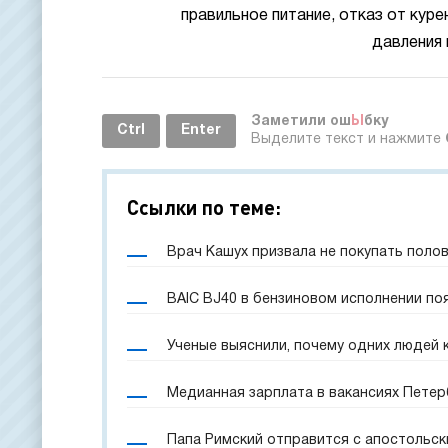
правильное питание, отказ от кур
давления 
Заметили ош
Ы
бку
Ctrl
Enter
Выделите текст и нажмите
Ссылки по теме:
Врач Кашух призвала не покупать поло
BAIC BJ40 в бензиновом исполнении по
Ученые выяснили, почему одних людей 
Медианная зарплата в вакансиях Петерб
Папа Римский отправится с апостольск