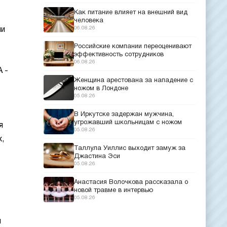
Как питание влияет на внешний вид
человека
06.08.26
ии
Российские компании переоценивают
эффективность сотрудников
06.08.26
 -
Женщина арестована за нападение с
ножом в Лондоне
05.08.26
В Иркутске задержан мужчина,
угрожавший школьницам с ножом
я
05.08.26
,
Таллула Уиллис выходит замуж за
Джастина Эси
05.08.26
Анастасия Волочкова рассказала о
новой травме в интервью
05.08.26
й