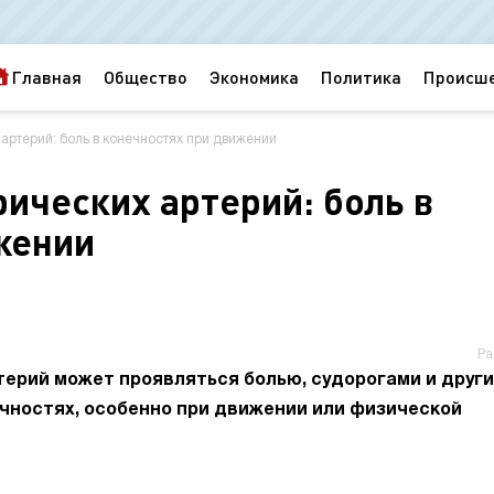
Главная
Общество
Экономика
Политика
Происш
артерий: боль в конечностях при движении
ических артерий: боль в
жении
Ра
ерий может проявляться болью, судорогами и друг
ностях, особенно при движении или физической