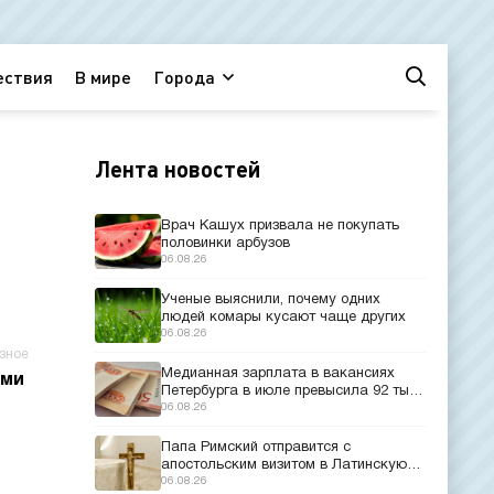
ествия
В мире
Города
Лента новостей
Врач Кашух призвала не покупать
половинки арбузов
06.08.26
Ученые выяснили, почему одних
людей комары кусают чаще других
06.08.26
зное
Медианная зарплата в вакансиях
ими
Петербурга в июле превысила 92 тыс.
рублей
06.08.26
Папа Римский отправится с
апостольским визитом в Латинскую
Америку
06.08.26