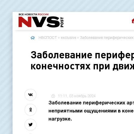
НВСПОСТ
»
exclusive
» Заболевание периферических 
Заболевание перифер
конечностях при дви
11:11, 03 ноябрь 2024
Заболевание периферических арт
неприятными ощущениями в конеч
нагрузке.