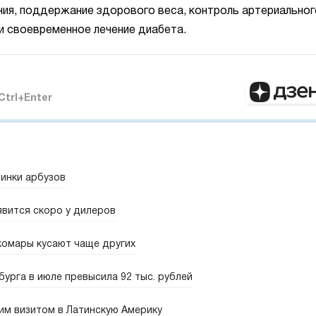
ения, поддержание здорового веса, контроль артериальног
и своевременное лечение диабета.
Ctrl+Enter
винки арбузов
явится скоро у дилеров
комары кусают чаще других
урга в июле превысила 92 тыс. рублей
им визитом в Латинскую Америку