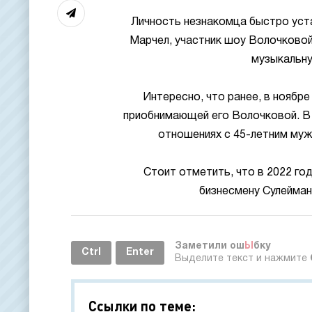
Личность незнакомца быстро уста
Марчел, участник шоу Волочково
музыкальну
Интересно, что ранее, в ноябр
приобнимающей его Волочковой. В 
отношениях с 45-летним муж
Стоит отметить, что в 2022 год
бизнесмену Сулейман
Заметили ош
Ы
бку
Ctrl
Enter
Выделите текст и нажмите
Ссылки по теме: