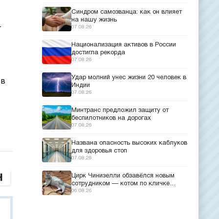
Синдром самозванца: как он влияет
р
на нашу жизнь
07.08.26
т
Национализация активов в России
достигла рекорда
07.08.26
Удар молний унес жизни 20 человек в
 в
Индии
07.08.26
Минтранс предложил защиту от
беспилотников на дорогах
07.08.26
Названа опасность высоких каблуков
для здоровья стоп
07.08.26
Цирк Чинизелли обзавёлся новым
сотрудником — котом по кличке
Манеж из Эрмитажа
06.08.26