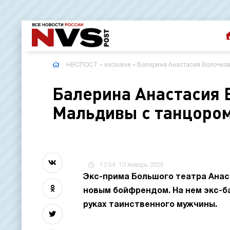
НВСПОСТ
»
exclusive
» Балерина Анастасия Волочков
Балерина Анастасия 
Мальдивы с танцором
12:54, 10 январь 2025
Экс-прима Большого театра Анас
новым бойфрендом. На нем экс-ба
руках таинственного мужчины.