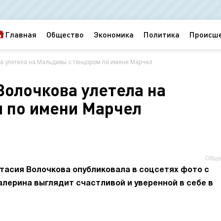
Главная
Общество
Экономика
Политика
Происш
а улетела на Мальдивы с танцором по имени Марчел
Волочкова улетела на
 по имени Марчел
Обще
тасия Волочкова опубликовала в соцсетях фото с
лерина выглядит счастливой и уверенной в себе в