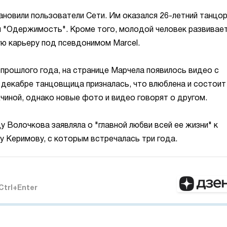
новили пользователи Сети. Им оказался 26-летний танцо
й "Одержимость". Кроме того, молодой человек развивае
ю карьеру под псевдонимом Marcel.
е прошлого года, на странице Марчела появилось видео с
декабре танцовщица призналась, что влюблена и состоит
чиной, однако новые фото и видео говорят о другом.
у Волочкова заявляла о "главной любви всей ее жизни" к
у Керимову, с которым встречалась три года.
Ctrl+Enter