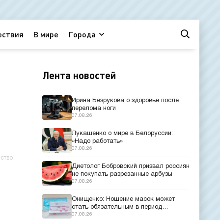
ествия
В мире
Города
Лента новостей
Ирина Безрукова о здоровье после
перелома ноги
07.08.26
Лукашенко о мире в Белоруссии:
«Надо работать»
07.08.26
ство
Диетолог Бобровский призвал россиян
не покупать разрезанные арбузы
07.08.26
Онищенко: Ношение масок может
стать обязательным в период
эпидемий
07.08.26