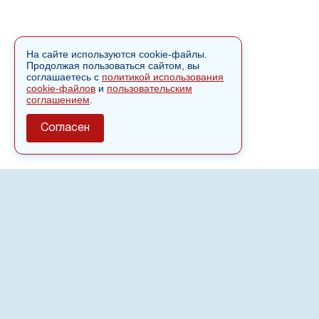
На сайте используются cookie-файлы.
Продолжая пользоваться сайтом, вы
соглашаетесь с
политикой использования
cookie-файлов
и
пользовательским
соглашением
.
Согласен
О сайте
Полное или частичное использовании материалов сайта
nvspost.ru возможно только после письменного
разрешения
18+
Настоящий ресурс может содержать материалы
.