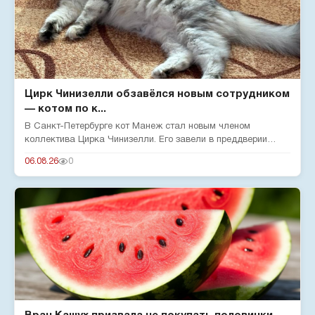
Цирк Чинизелли обзавёлся новым сотрудником
— котом по к...
В Санкт-Петербурге кот Манеж стал новым членом
коллектива Цирка Чинизелли. Его завели в преддверии
юбилея цирка, чтобы о...
06.08.26
0