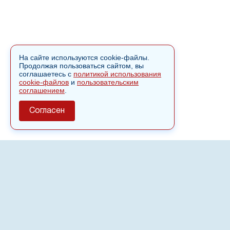
На сайте используются cookie-файлы.
Продолжая пользоваться сайтом, вы
соглашаетесь с
политикой использования
cookie-файлов
и
пользовательским
соглашением
.
Согласен
О сайте
Полное или частичное использовании материалов сайта
nvspost.ru возможно только после письменного
разрешения