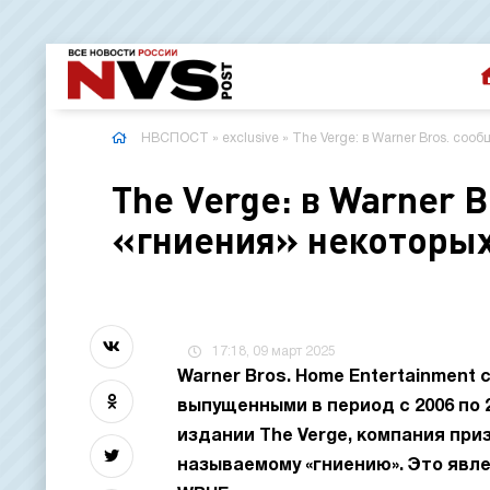
НВСПОСТ
»
exclusive
» The Verge: в Warner Bros. со
The Verge: в Warner 
«гниения» некоторы
17:18, 09 март 2025
Warner Bros. Home Entertainment
выпущенными в период с 2006 по 
издании The Verge, компания при
называемому «гниению». Это явл