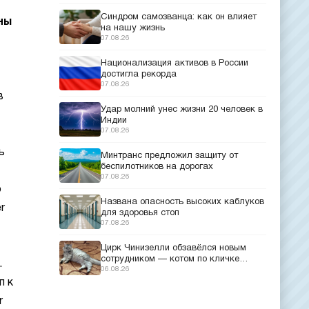
Синдром самозванца: как он влияет
ны
на нашу жизнь
07.08.26
Национализация активов в России
достигла рекорда
07.08.26
в
Удар молний унес жизни 20 человек в
Индии
07.08.26
ь
Минтранс предложил защиту от
беспилотников на дорогах
07.08.26
о
Названа опасность высоких каблуков
r
для здоровья стоп
07.08.26
Цирк Чинизелли обзавёлся новым
сотрудником — котом по кличке
.
Манеж из Эрмитажа
06.08.26
п к
r