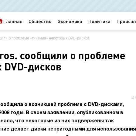
Главная
Общество
Экономика
Политика
Происш
общили о проблеме «гниения» некоторых DVD-дисков
Bros. сообщили о проблеме
х DVD-дисков
В 
 сообщила о возникшей проблеме с DVD-дисками,
2008 годы. В своем заявлении, опубликованном в
знала, что некоторые из них подвержены так
ение делает диски непригодными для использования