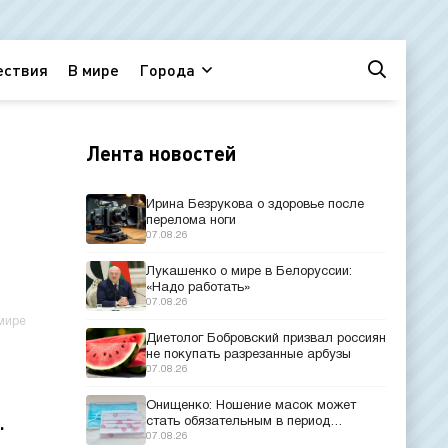
ествия
В мире
Города
Лента новостей
Ирина Безрукова о здоровье после
перелома ноги
07.08.26
Лукашенко о мире в Белоруссии:
«Надо работать»
07.08.26
мире
Диетолог Бобровский призвал россиян
не покупать разрезанные арбузы
07.08.26
Онищенко: Ношение масок может
стать обязательным в период
.
эпидемий
07.08.26