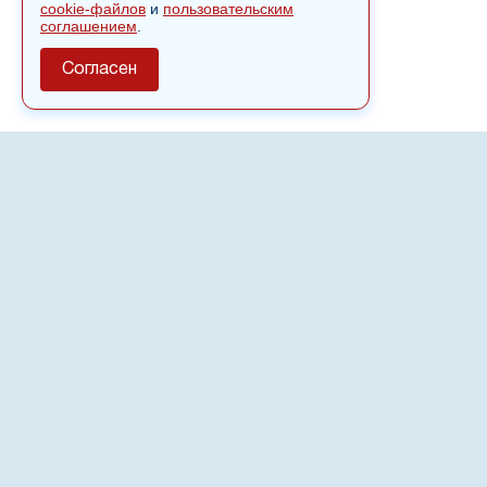
cookie-файлов
и
пользовательским
соглашением
.
Согласен
О сайте
Полное или частичное использовании материалов сайта
nvspost.ru возможно только после письменного
разрешения
18+
Настоящий ресурс может содержать материалы
.
Сетевое издание «Нвспост» зарегистрировано в
Федеральной службе по надзору в сфере связи,
информационных технологий и массовых коммуникаций
(Роскомнадзор) 02.09.2022.
Регистрационный номер СМИ ЭЛ № ФС 77 - 83823