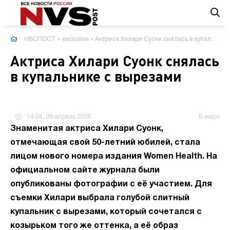
НВСПОСТ
»
exclusive
» Актриса Хилари Суонк снялась в купальнике с вырезами
Актриса Хилари Суонк снялась
в купальнике с вырезами
14:04, 09 апрель 2025
В мире
Знаменитая актриса Хилари Суонк,
отмечающая свой 50-летний юбилей, стала
лицом нового номера издания Women Health. На
официальном сайте журнала были
опубликованы фотографии с её участием. Для
съемки Хилари выбрала голубой слитный
купальник с вырезами, который сочетался с
козырьком того же оттенка, а её образ