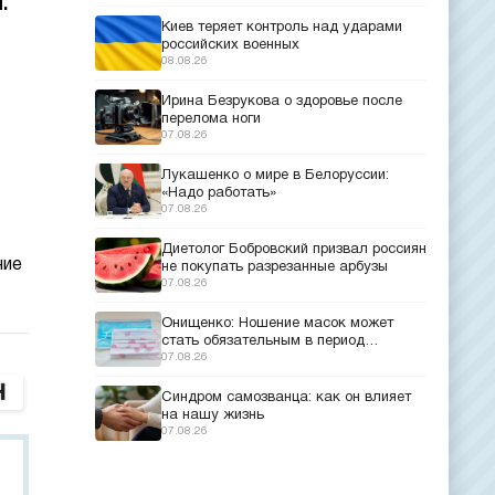
.
Киев теряет контроль над ударами
российских военных
08.08.26
Ирина Безрукова о здоровье после
перелома ноги
07.08.26
Лукашенко о мире в Белоруссии:
«Надо работать»
07.08.26
Диетолог Бобровский призвал россиян
ние
не покупать разрезанные арбузы
07.08.26
Онищенко: Ношение масок может
стать обязательным в период
эпидемий
07.08.26
Синдром самозванца: как он влияет
на нашу жизнь
07.08.26