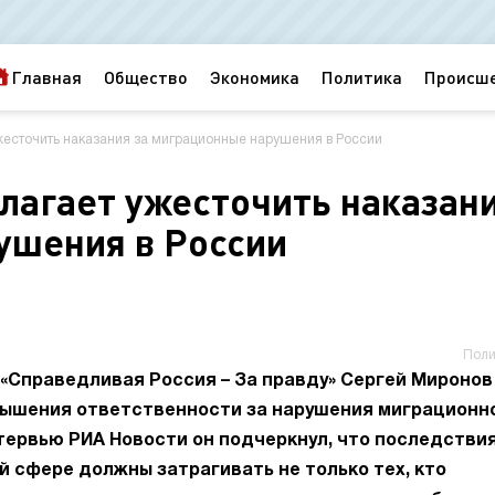
Главная
Общество
Экономика
Политика
Происш
жесточить наказания за миграционные нарушения в России
лагает ужесточить наказан
ушения в России
Поли
 «Справедливая Россия – За правду» Сергей Миронов
вышения ответственности за нарушения миграционн
тервью РИА Новости он подчеркнул, что последстви
 сфере должны затрагивать не только тех, кто