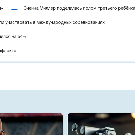
и»
Сиенна Миллер поделилась полом третьего ребёнк
ли участвовать в международных соревнованиях
чился на 54%
нфаркта