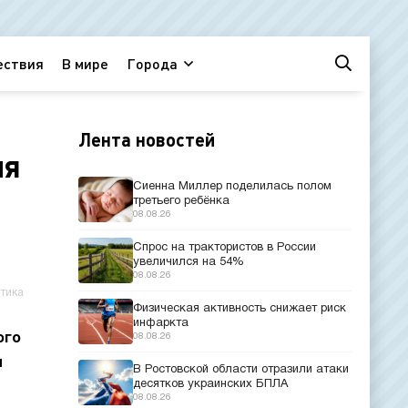
ествия
В мире
Города
Лента новостей
ия
Сиенна Миллер поделилась полом
третьего ребёнка
08.08.26
Спрос на трактористов в России
увеличился на 54%
08.08.26
тика
Физическая активность снижает риск
инфаркта
ого
08.08.26
я
В Ростовской области отразили атаки
десятков украинских БПЛА
08.08.26