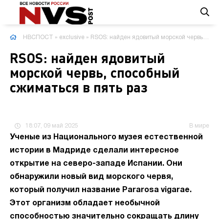
НВСПОСТ
»
exclusive
» RSOS: найден ядовитый морской червь, способный сжиматься в пять раз
RSOS: найден ядовитый
морской червь, способный
сжиматься в пять раз
18:07, 09 май 2025
В мире
Ученые из Национального музея естественной
истории в Мадриде сделали интересное
открытие на северо-западе Испании. Они
обнаружили новый вид морского червя,
который получил название Pararosa vigarae.
Этот организм обладает необычной
способностью значительно сокращать длину