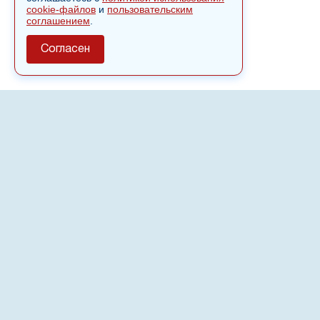
cookie-файлов
и
пользовательским
соглашением
.
Согласен
О сайте
Полное или частичное использовании материалов сайта
nvspost.ru возможно только после письменного
разрешения
18+
Настоящий ресурс может содержать материалы
.
Сетевое издание «Нвспост» зарегистрировано в
Федеральной службе по надзору в сфере связи,
информационных технологий и массовых коммуникаций
(Роскомнадзор) 02.09.2022.
Регистрационный номер СМИ ЭЛ № ФС 77 - 83823