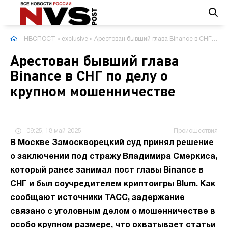
НВСПОСТ
»
exclusive
» Арестован бывший глава Binance в СНГ по делу о крупном мошенничестве
Арестован бывший глава
Binance в СНГ по делу о
крупном мошенничестве
09:25, 18 май 2025
Происшествия
В Москве Замоскворецкий суд принял решение
о заключении под стражу Владимира Смеркиса,
который ранее занимал пост главы Binance в
СНГ и был соучредителем криптоигры Blum. Как
сообщают источники ТАСС, задержание
связано с уголовным делом о мошенничестве в
особо крупном размере, что охватывает статьи