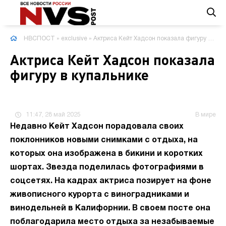
НВСПОСТ
»
exclusive
» Актриса Кейт Хадсон показала фигуру в купальнике
Актриса Кейт Хадсон показала
фигуру в купальнике
11:47, 28 май 2025
В мире
Недавно Кейт Хадсон порадовала своих
поклонников новыми снимками с отдыха, на
которых она изображена в бикини и коротких
шортах. Звезда поделилась фотографиями в
соцсетях. На кадрах актриса позирует на фоне
живописного курорта с виноградниками и
винодельней в Калифорнии. В своем посте она
поблагодарила место отдыха за незабываемые