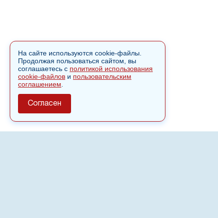
На сайте используются cookie-файлы.
Продолжая пользоваться сайтом, вы
соглашаетесь с
политикой использования
cookie-файлов
и
пользовательским
соглашением
.
Согласен
О сайте
Полное или частичное использовании материалов сайта
nvspost.ru возможно только после письменного
разрешения